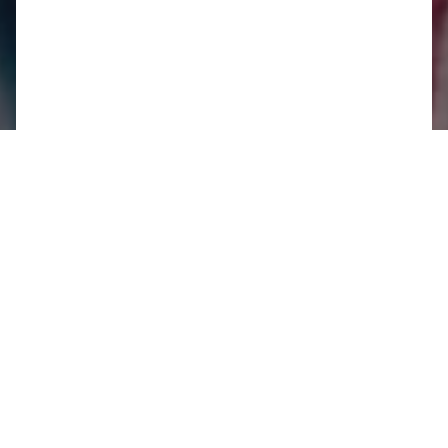
Die
Berufsunfähigkeitsversicherung
(BU) und
die
Grundfähigkeitsversicherung
(GFV) bieten
finanziellen Schutz, wenn Sie aufgrund von
Krankheit oder Unfall nicht mehr arbeiten
können. Doch worin unterscheiden sich die
Versicherungen und welche ist für wen
besonders geeignet?
Warum ist eine Absicherung überhaupt
wichtig?